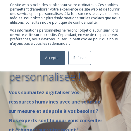
Ce site web stocke des cookies sur votre ordinateur. Ces cookies
permettent d'améliorer votre expérience de site web et de fournir
des services plus personnalisés, à la fois sur ce site et via d'autres
médias. Pour obtenir plus d'informations sur les cookies que nous
utilisons, consultez notre politique de confidentialité.
Vos informations personnelles ne feront l'objet d'aucun suivi lors
de votre visite sur notre site. Cependant, en vue de respecter vos
préférences, nous devrons utiliser un petit cookie pour que nous
n'ayons pas à vous les redemander.
Demandez votre
Accepter
Refuser
démonstration
personnalisée !
Vous souhaitez digitaliser vos
ressources humaines avec une solution
sur mesure et adaptée à vos besoins ?
Nos experts sont là pour vous conseiller
et échanger sur votre projet !